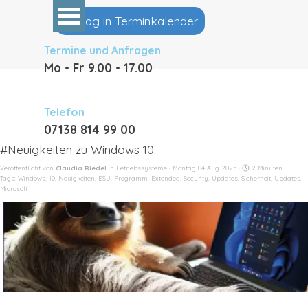
Direkt zum Seiteninhalt
Menü überspringen
Eintrag in Terminkalender
Termine und Anfragen
Mo - Fr 9
.00 - 17.00
Telefon
07138 814 99 00
#Neuigkeiten zu Windows 10
Veröffentlicht von
Claudia Riedel
in
Betriebssysteme
· Montag 04 Aug 2025 ·
2 Minuten
Tags:
Windows
,
10
,
Neuigkeiten
,
ESU
,
Programm
,
Extended
,
Security
,
Updates
,
Sicherheit
,
Updates
,
Microsoft