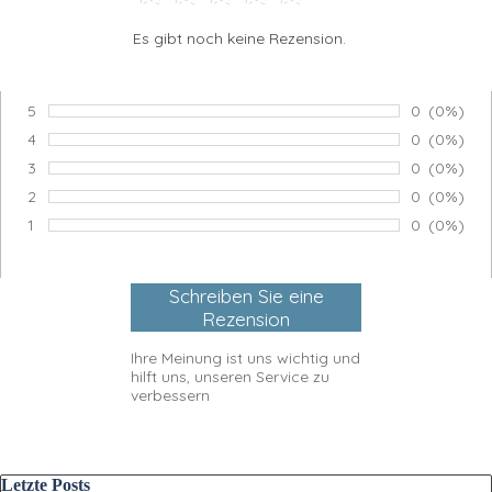
Es gibt noch keine Rezension.
5
Anzahl von
0
Prozents
(0%)
Bewertung:
4
Anzahl von
0
Prozents
(0%)
Bewertung:
3
Anzahl von
0
Prozents
(0%)
Bewertung:
2
Anzahl von
0
Prozents
(0%)
Bewertung:
1
Anzahl von
0
Prozents
(0%)
Bewertung:
Ihre Meinung ist uns wichtig und
hilft uns, unseren Service zu
verbessern
Block überspringen Letzte Posts
Letzte Posts