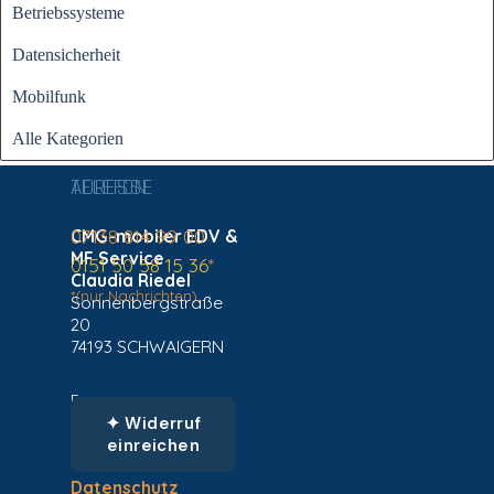
Betriebssysteme
Datensicherheit
Mobilfunk
Alle Kategorien
ADRESSE
TELEFON
CMG-mobiler EDV &
07138 814 99 00
MF Service
0151 50 58 15 36
*
Claudia Riedel
*(nur Nachrichten)
Sonnenbergstraße
20
74193 SCHWAIGERN
Fragen zu
✦ Widerruf
einreichen
AGBs
Datenschutz