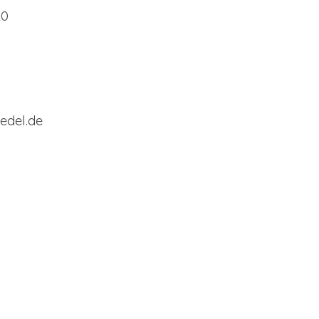
20
0
edel.de