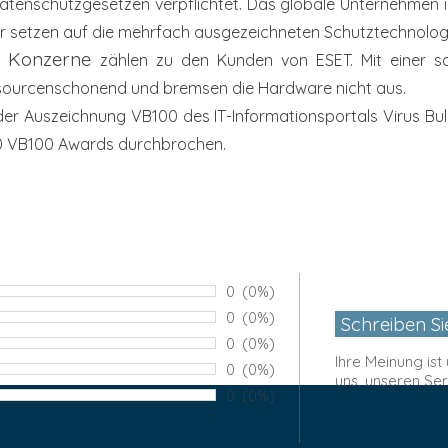
atenschutzgesetzen verpflichtet. Das globale
Unternehmen i
er setzen auf
die mehrfach ausgezeichneten Schutztechnolog
de Konzerne
zählen zu den Kunden von ESET. Mit einer s
ssourcenschonend und bremsen
die Hardware nicht aus.
 der Auszeichnung VB100 des
IT-Informationsportals Virus Bull
0 VB100 Awards durchbrochen.
Anzahl von Bewertungen:
0
Prozentsatz der Bewertungen
(0%)
ng:
Anzahl von Bewertungen:
0
Prozentsatz der Bewertungen
(0%)
ng:
Anzahl von Bewertungen:
0
Prozentsatz der Bewertungen
(0%)
ng:
Ihre Meinung ist 
Anzahl von Bewertungen:
0
Prozentsatz der Bewertungen
(0%)
uns, unseren Se
ng:
Anzahl von Bewertungen:
0
Prozentsatz der Bewertungen
(0%)
ng: