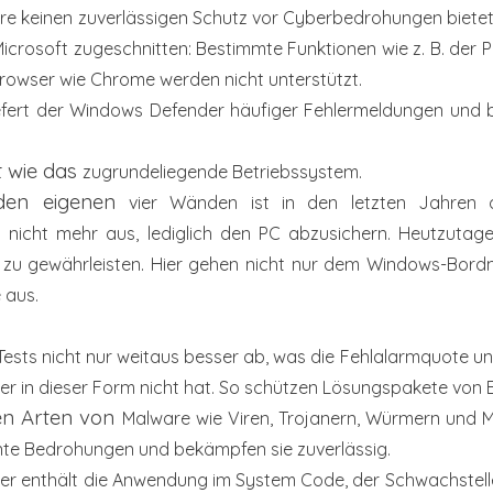
are
keinen zuverlässigen Schutz vor Cyberbedrohungen
biete
Microsoft zugeschnitten: Bestimmte Funktionen wie z. B. der P
Browser wie Chrome werden nicht
unterstützt.
efert der Windows Defender häufiger
Fehlermeldungen und 
t wie das
zugrundeliegende Betriebssystem.
 den eigenen
vier Wänden ist in den letzten Jahren 
 nicht mehr aus, lediglich den PC abzusichern.
Heutzutage
zu gewährleisten. Hier gehen nicht nur dem Windows-Bordmi
 aus.
Tests nicht
nur weitaus besser ab, was die Fehlalarmquote u
r in dieser Form nicht hat. So
schützen Lösungspakete von E
len Arten von
Malware wie Viren, Trojanern, Würmern und 
nte Bedrohungen und bekämpfen sie
zuverlässig.
er enthält die Anwendung im System Code,
der Schwachstell