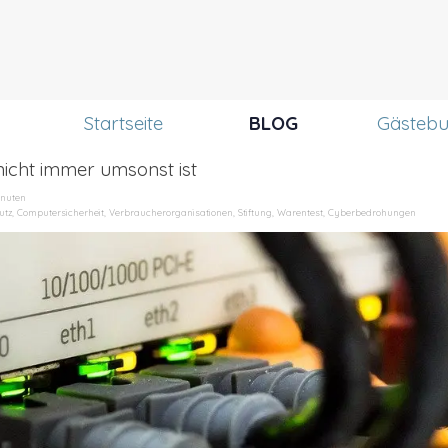
Menü überspringen
Startseite
BLOG
Gästeb
icht immer umsonst ist
inuten
utz
,
Computersicherheit
,
Verbraucherorganisationen
,
Stiftung
,
Warentest
,
Cyberbedrohungen