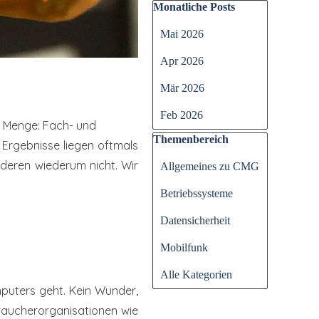
Block überspringen Monatli
Monatliche Posts
Mai 2026
Apr 2026
Mär 2026
Feb 2026
e Menge: Fach- und
Block überspringen Themen
Themenbereich
 Ergebnisse liegen oftmals
anderen wiederum
nicht. Wir
Allgemeines zu CMG
Betriebssysteme
Datensicherheit
Mobilfunk
Alle Kategorien
puters geht. Kein Wunder,
braucherorganisationen wie