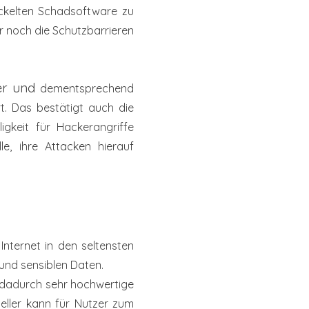
ickelten
Schadsoftware zu
r noch die Schutzbarrieren
ler und
dementsprechend
t. Das bestätigt auch die
ligkeit für
Hackerangriffe
lle, ihre Attacken hierauf
m
Internet in den seltensten
 und sensiblen
Daten.
 dadurch sehr hochwertige
teller kann
für Nutzer zum