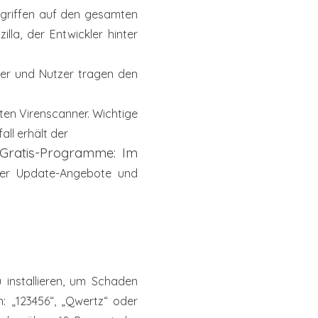
e griffen auf den gesamten
zilla, der Entwickler hinter
ter und Nutzer tragen den
rten Virenscanner. Wichtige
all erhält der
 Gratis-Programme: Im
tzer Update-Angebote und
zu
installieren, um Schaden
: „123456“, „Qwertz“
oder