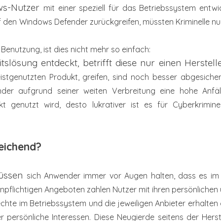
ows-Nutzer
mit einer speziell für das Betriebssystem entw
uf den
Windows Defender zurückgreifen, müssten Kriminelle nu
 Benutzung, ist dies nicht mehr so einfach:
eitslösung entdeckt, betrifft diese nur einen Herstel
stgenutzten Produkt, greifen, sind noch
besser abgesicher
ender aufgrund
seiner weiten Verbreitung eine hohe Anfäl
ukt genutzt wird, desto lukrativer ist es für
Cyberkrimine
reichend?
müssen
sich Anwender immer vor Augen halten, dass es i
tenpflichtigen Angeboten
zahlen Nutzer mit ihren persönlichen
chte im Betriebssystem und die jeweiligen Anbieter
erhalten
 persönliche Interessen. Diese Neugierde seitens der Hers