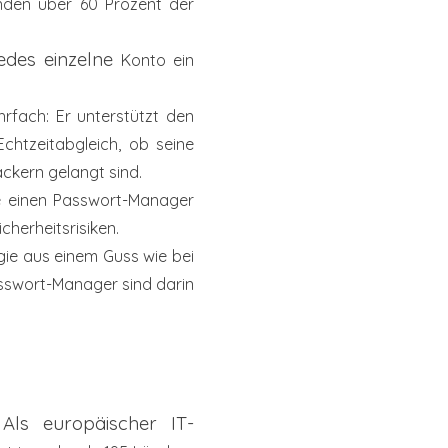
den über 60 Prozent der
jedes einzelne
Konto ein
rfach: Er unterstützt den
 Echtzeitabgleich,
ob seine
ckern gelangt sind.
e
einen Passwort-Manager
herheitsrisiken.
gie aus einem Guss wie bei
asswort-Manager sind darin
Als europäischer IT-