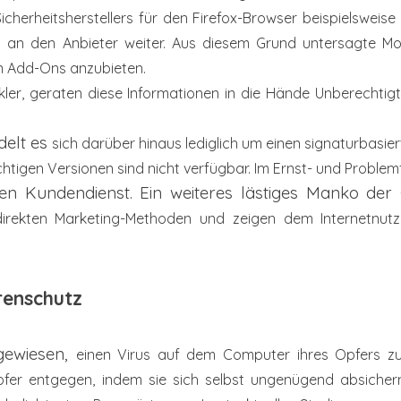
icherheitsherstellers für den Firefox-Browser beispielsweis
en an
den Anbieter weiter. Aus diesem Grund untersagte
Mo
sen Add-Ons anzubieten.
kler, geraten diese Informationen in die Hände
Unberechtig
delt es
sich darüber hinaus lediglich um einen signaturbasie
chtigen Versionen sind
nicht verfügbar. Im Ernst- und Problemf
en Kundendienst. Ein weiteres lästiges Manko der
direkten Marketing-Methoden und zeigen dem
Internetnu
irenschutz
gewiesen,
einen Virus auf dem Computer ihres Opfers 
fer entgegen, indem sie sich
selbst ungenügend absichern