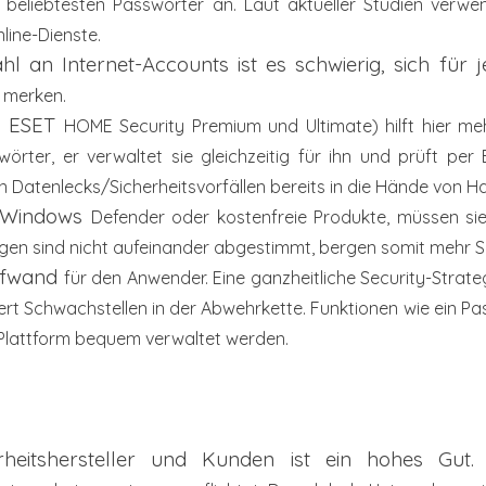
r
beliebtesten Passwörter an. Laut aktueller Studien
verwen
line-Dienste.
ahl an Internet-Accounts ist es schwierig, sich für 
 merken.
n ESET
HOME Security Premium und Ultimate) hilft hier
meh
swörter, er verwaltet sie
gleichzeitig für ihn und prüft per
n Datenlecks/Sicherheitsvorfällen bereits in
die Hände von Ha
n Windows
Defender oder kostenfreie Produkte, müssen si
ngen sind nicht aufeinander
abgestimmt, bergen somit mehr Sic
aufwand
für den Anwender. Eine ganzheitliche Security-Strate
ert Schwachstellen in
der Abwehrkette. Funktionen wie ein P
Plattform bequem verwaltet werden.
heitshersteller und Kunden ist ein hohes Gut. 