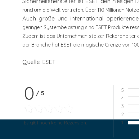
Sicherheitshersteller ist ESET den hiesigen
D
rund um die
Welt vertreten. Über 110 Millionen Nutz
Auch große und international operieren
geringen Systembelastung sind
ESET Produkte re
Zudem ist das Unternehmen
stolzer Rekordhalter
der Branche hat ESET die magische Grenze
von 10
Quelle: ESET
0
5
/
5
Bewertu
4
Bewertu
3
Bewertu
2
Bewertu
1
Es gibt noch keine Rezension.
Bewertu