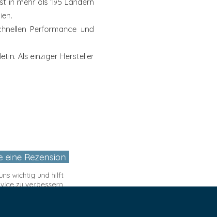
st in mehr als 195 Ländern
ien.
chnellen
Performance und
etin. Als einziger
Hersteller
:
:
:
uns wichtig und hilft
:
rvice zu verbessern
: