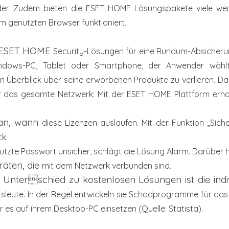
der. Zudem
bieten die ESET HOME Lösungspakete viele we
 genutzten Browser funktioniert.
ie ESET HOME
Security-Lösungen für eine Rundum-Absicher
indows-PC, Tablet oder Smartphone,
der Anwender wähl
en Überblick
über seine erworbenen Produkte zu verlieren. D
er das gesamte Netzwerk: Mit der
ESET HOME Plattform erha
 an, wann
diese Lizenzen auslaufen. Mit der Funktion „Sic
k.
nutzte Passwort unsicher,
schlägt die Lösung Alarm. Darüber h
räten, die
mit dem Netzwerk verbunden sind.
r Unterschied zu kostenlosen Lösungen ist die indi
sleute. In der Regel entwickeln sie
Schadprogramme für das 
er
es auf ihrem Desktop-PC einsetzen (Quelle: Statista).