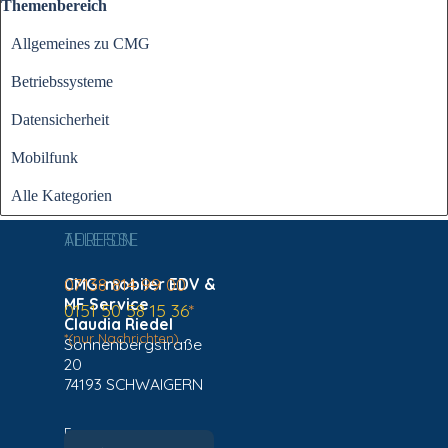
Block überspringen Themenbereich
Themenbereich
Allgemeines zu CMG
Betriebssysteme
Datensicherheit
Mobilfunk
Alle Kategorien
ADRESSE
TELEFON
CMG-mobiler EDV &
07138 814 99 00
MF Service
0151 50 58 15 36
*
Claudia Riedel
*(nur Nachrichten)
Sonnenbergstraße
20
74193 SCHWAIGERN
Fragen zu