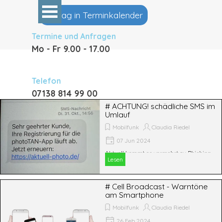
Direkt zum Seiteninhalt
Menü überspringen
Eintrag in Terminkalender
Termine und Anfragen
Mo - Fr 9
.00 - 17.00
Telefon
07138 814 99 00
# ACHTUNG! schädliche SMS im
Umlauf
Mobilfunk
Claudia Riedel
07 Jun 2024
Aktuell kommt es vermehrt zu Phishing-
Lesen
Versuchen per SMS und E-Mail, die
angeblich von congstar stammen
# Cell Broadcast - Warntöne
am Smartphone
Mobilfunk
Claudia Riedel
26 Feb 2024