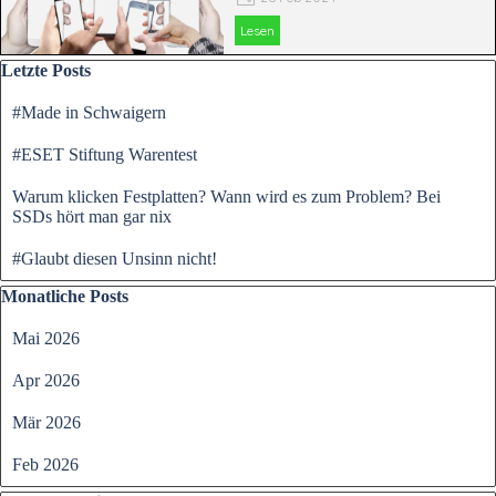
Über das Mobilfunkgerät kann man
Lesen
aktuell öffentliche Warnungen über
Block überspringen Letzte Posts
drohende oder sich ausbreitende größere
Letzte Posts
Notfälle und Katastrophen (z. B.
Unwetter, Überschwemmungen)
#Made in Schwaigern
erhalten, sofern man sich in einem
betroffenen Gebiet aufhält.
#ESET Stiftung Warentest
Warum klicken Festplatten? Wann wird es zum Problem? Bei
SSDs hört man gar nix
#Glaubt diesen Unsinn nicht!
Block überspringen Monatliche Posts
Monatliche Posts
Mai 2026
Apr 2026
Mär 2026
Feb 2026