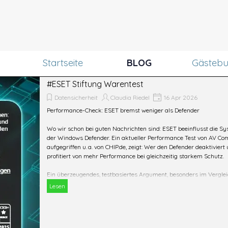
Menü überspringen
Startseite
BLOG
Gästeb
#ESET Stiftung Warentest
Datensicherheit
Claudia Riedel
16 Apr 2026
Performance-Check: ESET bremst weniger als Defender
Wo wir schon bei guten Nachrichten sind: ESET beeinflusst die Sy
der Windows Defender. Ein aktueller Performance Test von AV Com
aufgegriffen u. a. von CHIP.de, zeigt: Wer den Defender deaktiviert
profitiert von mehr Performance bei gleichzeitig starkem Schutz.
Ein überzeugendes, testbasiertes Argument, besonders im Verglei
Lesen