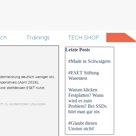
uch
Trainings
TECH SHOP
Block überspringen Letzte P
Letzte Posts
#Made in Schwaigern
#ESET Stiftung
stemleistung deutlich weniger als
Warentest
paratives (April 2026),
 und stattdessen ESET nutzt,
Warum klicken
Festplatten? Wann
wird es zum
ch zu kostenlosen Lösungen.
Problem? Bei SSDs
hört man gar nix
#Glaubt diesen
Unsinn nicht!