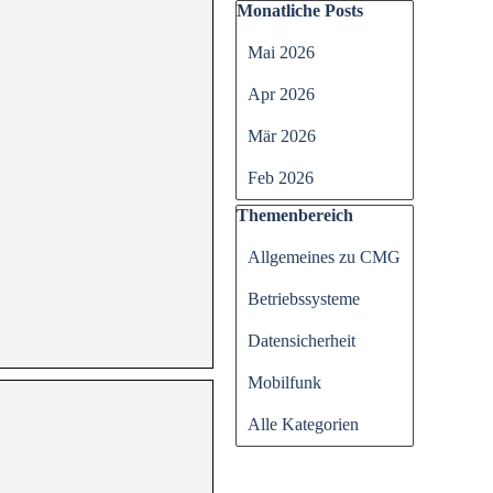
Block überspringen Monatli
Monatliche Posts
Mai 2026
Apr 2026
Mär 2026
Feb 2026
Block überspringen Themen
Themenbereich
Allgemeines zu CMG
Betriebssysteme
Datensicherheit
Mobilfunk
Alle Kategorien