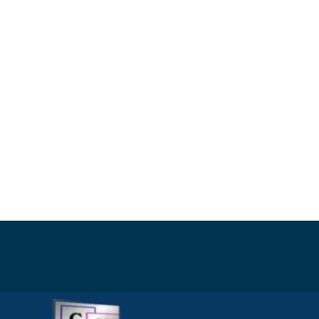
eine Produktneuheit
von CMG zu
präsentieren:
GPS Ortung in
Echzeit,
Automatische
Erfassung per OBD
II, PDF Export für das
Finanzamt,
Manipulationsschutz
(SHA-256-Hash-
Kette), Fahrtenbuch,
TÜV Erinnerung,
Diebstahlschutz
alles in 1 Paket ohne
Abonnement -
Gebühren
erweiterte OBD
Auswertungen
(wenn vom
Fahrzeughersteller
freigegeben)