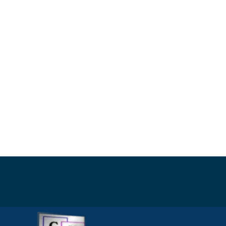
eine Produktneuheit
von CMG zu
präsentieren:
GPS Ortung in
Echzeit,
Automatische
Erfassung per OBD
II, PDF Export für das
Finanzamt,
Manipulationsschutz
(SHA-256-Hash-
Kette), Fahrtenbuch,
TÜV Erinnerung,
Diebstahlschutz
alles in 1 Paket ohne
Abonnement -
Gebühren
erweiterte OBD
Auswertungen
(wenn vom
Fahrzeughersteller
freigegeben)