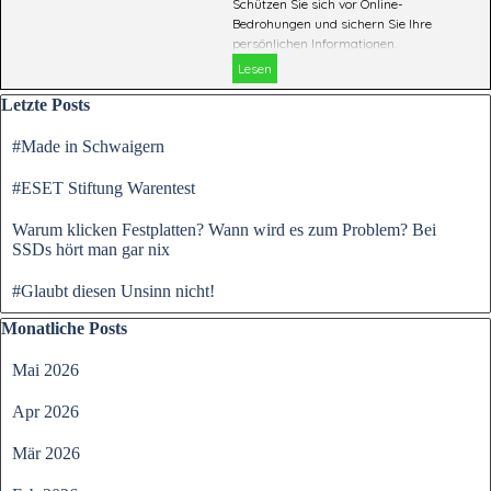
Schützen Sie sich vor Online-
Bedrohungen und sichern Sie Ihre
persönlichen Informationen.
Lesen
Block überspringen Letzte Posts
Letzte Posts
#Made in Schwaigern
#ESET Stiftung Warentest
Warum klicken Festplatten? Wann wird es zum Problem? Bei
SSDs hört man gar nix
#Glaubt diesen Unsinn nicht!
Block überspringen Monatliche Posts
Monatliche Posts
Mai 2026
Apr 2026
Mär 2026