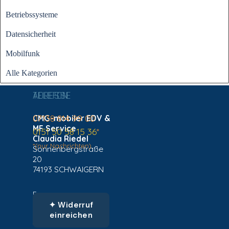
Betriebssysteme
Datensicherheit
Mobilfunk
Alle Kategorien
ADRESSE
TELEFON
CMG-mobiler EDV &
07138 814 99 00
MF Service
0151 50 58 15 36
*
Claudia Riedel
*(nur Nachrichten)
Sonnenbergstraße
20
74193 SCHWAIGERN
Fragen zu
✦ Widerruf
einreichen
AGBs