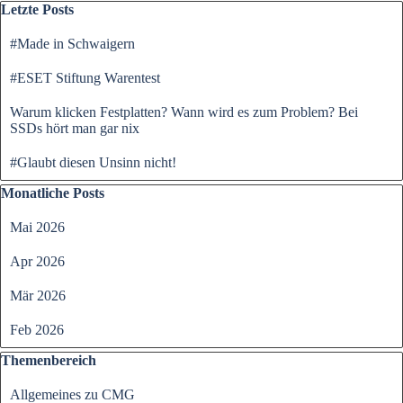
Block überspringen Letzte Posts
Letzte Posts
#Made in Schwaigern
#ESET Stiftung Warentest
Warum klicken Festplatten? Wann wird es zum Problem? Bei
SSDs hört man gar nix
#Glaubt diesen Unsinn nicht!
Block überspringen Monatliche Posts
Monatliche Posts
Mai 2026
Apr 2026
Mär 2026
Feb 2026
Block überspringen Themenbereich
Themenbereich
Allgemeines zu CMG