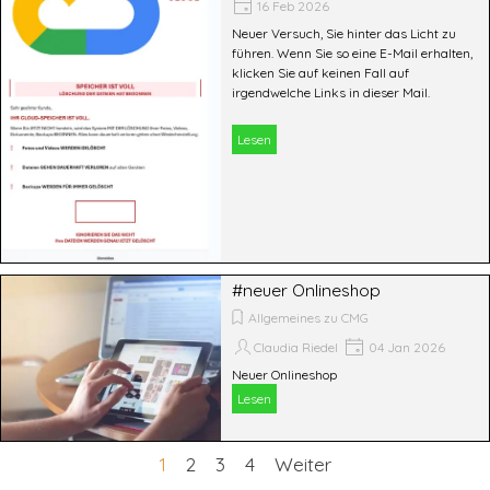
16 Feb 2026
Neuer Versuch, Sie hinter das Licht zu
führen. Wenn Sie so eine E-Mail erhalten,
klicken Sie auf keinen Fall auf
irgendwelche Links in dieser Mail.
Lesen
#neuer Onlineshop
Allgemeines zu CMG
Claudia Riedel
04 Jan 2026
Neuer Onlineshop
Lesen
Aktuelle Seite:
1
Gehen Sie zu Seite:
2
Gehen Sie zu Seite:
3
Gehen Sie zu Seite:
4
Weiter